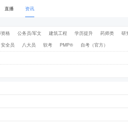
直播
资讯
师资格
公务员/军文
建筑工程
学历提升
药师类
研
安全员
八大员
软考
PMP®
自考（官方）